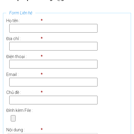
Form Liên hệ
Họ tên :
*
Địa chỉ :
*
Điện thoại :
*
Email :
*
Chủ đề :
*
Đính kèm File :
Nội dung :
*