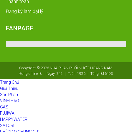
Thanh toán
Đăng ký làm đại lý
FANPAGE
Copyright © 2026
NHÀ PHÂN PHỐI NƯỚC HOÀNG NAM
.
Đang online:
3
Ngày:
242
Tuần:
1926
Tổng:
316493
Trang Chủ
Giới Thiệu
Sản Phẩm
VĨNH HẢO
GAS
FUJIWA
HAPPYWATER
SATORI
PHÍ GIAO CHUNG CƯ