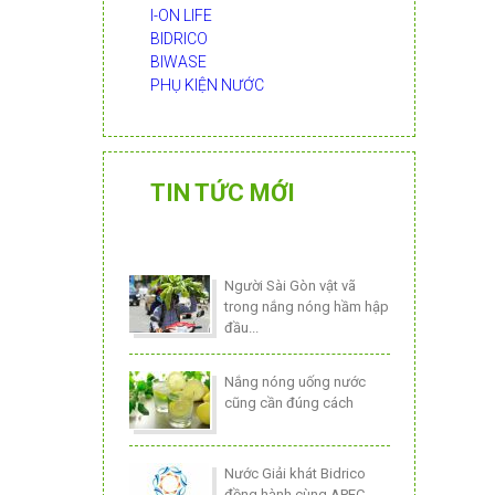
I-ON LIFE
BIDRICO
BIWASE
PHỤ KIỆN NƯỚC
TIN TỨC MỚI
Người Sài Gòn vật vã
trong nắng nóng hầm hập
đầu...
Nắng nóng uống nước
cũng cần đúng cách
Nước Giải khát Bidrico
đồng hành cùng APEC