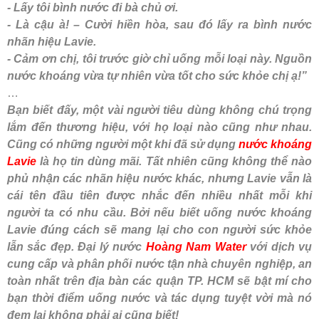
- Lấy tôi bình nước đi bà chủ ơi.
- Là cậu à! – Cười hiền hòa, sau đó lấy ra bình nước
nhãn hiệu Lavie.
- Cảm ơn chị, tôi trước giờ chỉ uống mỗi loại này. Nguồn
nước khoáng vừa tự nhiên vừa tốt cho sức khỏe chị ạ!”
…
Bạn biết đấy, một vài người tiêu dùng không chú trọng
lắm đến thương hiệu, với họ loại nào cũng như nhau.
Cũng có những người một khi đã sử dụng
nước khoáng
Lavie
là họ tin dùng mãi. Tất nhiên cũng không thể nào
phủ nhận các nhãn hiệu nước khác, nhưng Lavie vẫn là
cái tên đầu tiên được nhắc đến nhiều nhất mỗi khi
người ta có nhu cầu. Bởi nếu biết uống nước khoáng
Lavie đúng cách sẽ mang lại cho con người sức khỏe
lẫn sắc đẹp. Đại lý nước
Hoàng Nam Water
với dịch vụ
cung cấp và phân phối nước tận nhà chuyên nghiệp, an
toàn nhất trên địa bàn các quận TP. HCM sẽ bật mí cho
bạn thời điểm uống nước và tác dụng tuyệt vời mà nó
đem lại không phải ai cũng biết!