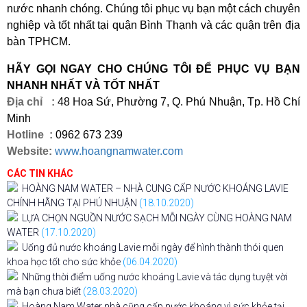
nước nhanh chóng. Chúng tôi phục vụ bạn một cách chuyên
nghiệp và tốt nhất tại quận Bình Thạnh và các quận trên địa
bàn TPHCM.
HÃY GỌI NGAY CHO CHÚNG TÔI ĐỂ PHỤC VỤ BẠN
NHANH NHẤT VÀ TỐT NHẤT
Địa chỉ :
48 Hoa Sứ, Phường 7, Q. Phú Nhuận, Tp. Hồ Chí
Minh
Hotline :
0962 673 239
Website:
www.hoangnamwater.com
CÁC TIN KHÁC
HOÀNG NAM WATER – NHÀ CUNG CẤP NƯỚC KHOÁNG LAVIE
CHÍNH HÃNG TẠI PHÚ NHUẬN
(18.10.2020)
LỰA CHỌN NGUỒN NƯỚC SẠCH MỖI NGÀY CÙNG HOÀNG NAM
WATER
(17.10.2020)
Uống đủ nước khoáng Lavie mỗi ngày để hình thành thói quen
khoa học tốt cho sức khỏe
(06.04.2020)
Những thời điểm uống nước khoáng Lavie và tác dụng tuyệt vời
mà bạn chưa biết
(28.03.2020)
Hoàng Nam Water nhà cũng cấp nước khoáng vì sức khỏe tại