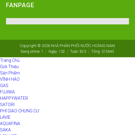
FANPAGE
Copyright © 2026
NHÀ PHÂN PHỐI NƯỚC HOÀNG NAM
.
Đang online:
1
Ngày:
132
Tuần:
823
Tổng:
315645
Trang Chủ
Giới Thiệu
Sản Phẩm
VĨNH HẢO
GAS
FUJIWA
HAPPYWATER
SATORI
PHÍ GIAO CHUNG CƯ
LAVIE
AQUAFINA
SAKA