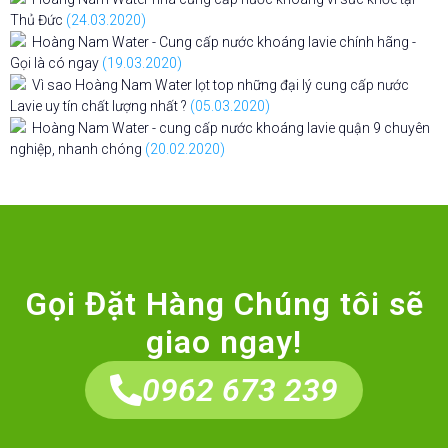
Thủ Đức
(24.03.2020)
Hoàng Nam Water - Cung cấp nước khoáng lavie chính hãng -
Gọi là có ngay
(19.03.2020)
Vì sao Hoàng Nam Water lọt top những đại lý cung cấp nước
Lavie uy tín chất lượng nhất ?
(05.03.2020)
Hoàng Nam Water - cung cấp nước khoáng lavie quận 9 chuyên
nghiệp, nhanh chóng
(20.02.2020)
Gọi Đặt Hàng Chúng tôi sẽ
giao ngay!
0962 673 239