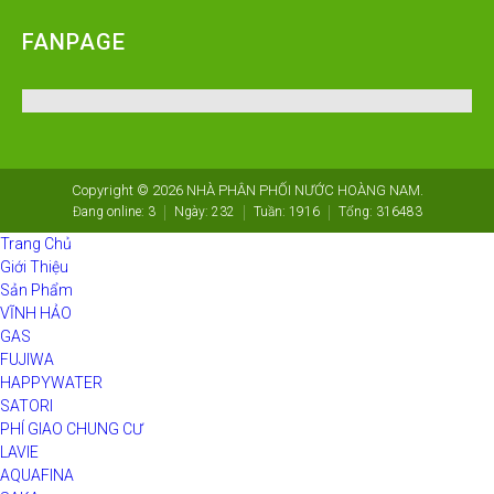
FANPAGE
Copyright © 2026
NHÀ PHÂN PHỐI NƯỚC HOÀNG NAM
.
Đang online:
3
Ngày:
232
Tuần:
1916
Tổng:
316483
Trang Chủ
Giới Thiệu
Sản Phẩm
VĨNH HẢO
GAS
FUJIWA
HAPPYWATER
SATORI
PHÍ GIAO CHUNG CƯ
LAVIE
AQUAFINA