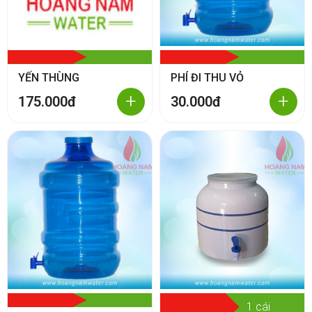
YẾN THÙNG
PHÍ ĐI THU VỎ
+
+
175.000đ
30.000đ
1 cái