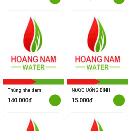
Thùng nha đam
NƯỚC UỐNG BÌNH
+
+
140.000đ
15.000đ