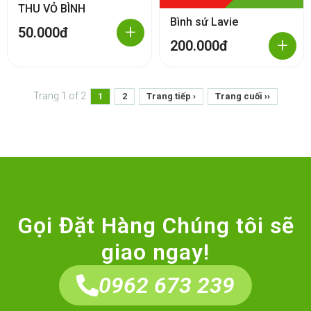
THU VỎ BÌNH
Bình sứ Lavie
+
50.000đ
+
200.000đ
Trang 1 of 2
1
2
Trang tiếp ›
Trang cuối ››
Gọi Đặt Hàng Chúng tôi sẽ
giao ngay!
0962 673 239