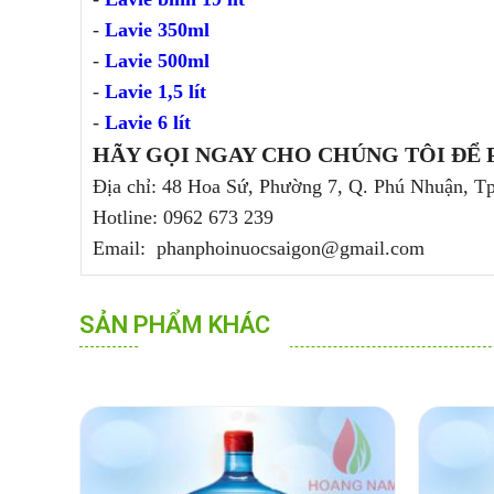
-
Lavie 350ml
-
Lavie 500ml
-
Lavie 1,5 lít
-
Lavie 6 lít
HÃY GỌI NGAY CHO CHÚNG TÔI ĐỂ 
Địa chỉ: 48 Hoa Sứ, Phường 7, Q. Phú Nhuận, T
Hotline: 0962 673 239
​Email: phanphoinuocsaigon@gmail.com
SẢN PHẨM KHÁC