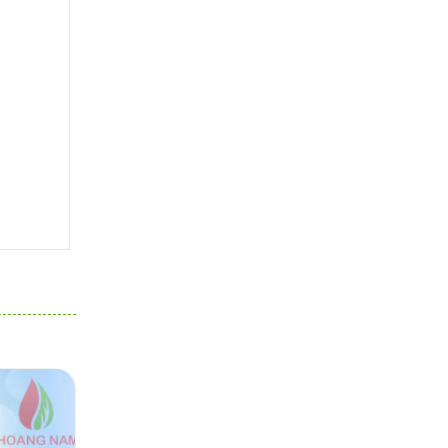
tinh khiết...
Hoàng Nam Water - đại lý
cung cấp nước khoáng tại
quận...
HOÀNG NAM WATER -
ĐẠI LÝ CUNG CẤP NƯỚC
KHOÁNG TẠI QUẬN...
Hoàng Nam Water - đại lý
cung cấp nước khoáng
quận 7
Hoàng Nam Water – Đại
lý cung cấp nước khoáng
quận...
Hoàng Nam Water - cung
cấp nước khoáng lavie
quận 9 chuyên...