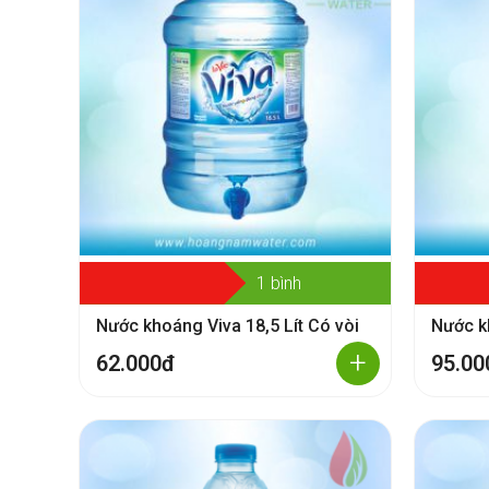
1 bình
Nước khoáng Viva 18,5 Lít Có vòi
Nước k
+
62.000đ
95.00