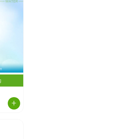
Vì sao Hoàng Nam Water
lọt top những đại lý cung
cấp...
Hoàng Nam Water - Cung
cấp nước khoáng lavie
chính hãng -...
Hoàng Nam Water nhà
cũng cấp nước khoáng vì
sức khỏe...
g
Những thời điểm uống
nước khoáng Lavie và tác
+
dụng...
Uống đủ nước khoáng
Lavie mỗi ngày để hình
thành...