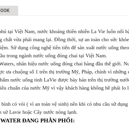
BOOK
hú tại Việt Nam, nước khoáng thiên nhiên La Vie luôn nổi bậ
g chất vừa phải mang lại. Đồng thời, sự an toàn cho sức khỏe
hiệm. Sử dụng công nghệ tiên tiến để sản xuất nước uống the
 đầu trong ngành nước uống đóng chai tại Việt Nam.
 Waters, nhãn hiệu nước uống đóng chai hàng đầu thế giới. N
c ưa chuộng số 1 trên thị trường Mỹ, Pháp, chính vì những 
phẩm nước uống tinh LaVie được bày bán trên thị trường nướ
tiêu chuẩn của nước Mỹ vì vậy khách hàng không hề phải lo 
bình có vòi ( vì an toàn vệ sinh) nên khi có nhu cầu sử dụng
h sứ Lavie hoặc Cây nước nóng lạnh.
 WATER ĐANG PHÂN PHỐI: