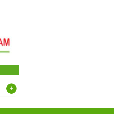
DỊCH VỤ ĐỔI NƯỚC
UỐNG, GIAO NƯỚC UỐNG
TẬN NHÀ...
LỰA CHỌN NGUỒN NƯỚC
SẠCH MỖI NGÀY CÙNG
HOÀNG NAM...
HOÀNG NAM WATER –
NHÀ CUNG CẤP NƯỚC
KHOÁNG LAVIE CHÍNH...
+