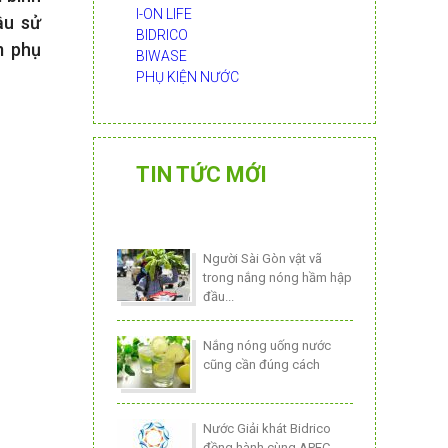
I-ON LIFE
ầu sử
BIDRICO
m phụ
BIWASE
PHỤ KIỆN NƯỚC
TIN TỨC MỚI
Người Sài Gòn vật vã
trong nắng nóng hầm hập
đầu...
Nắng nóng uống nước
cũng cần đúng cách
Nước Giải khát Bidrico
đồng hành cùng APEC