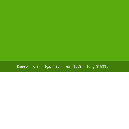
Đang online:
2
Ngày:
130
Tuần:
1058
Tổng:
315880