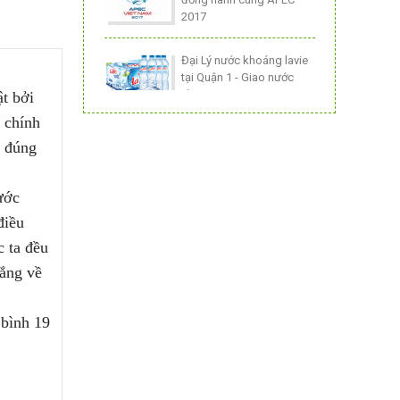
2017
Đại Lý nước khoáng lavie
tại Quận 1 - Giao nước
tận...
t bởi
 chính
Gọi Nước Lavie Phường
o đúng
Bến Thành HCM - 0962
673 239
ước
NƯỚC KHOÁNG LAVIE TẠI
điều
QUẬN 3
c ta đều
lắng về
Hoàng Nam Water - Đại lý
cung cấp nước khoáng
 bình 19
lavie Phú...
Hoàng Nam Water - Mang
nguồn nước khoáng Lavie