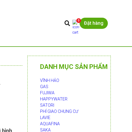
0
Đặt hàng
DANH MỤC SẢN PHẨM
VĨNH HẢO
T
GAS
FUJIWA
HAPPYWATER
SATORI
PHÍ GIAO CHUNG CƯ
LAVIE
AQUAFINA
i bình
SAKA