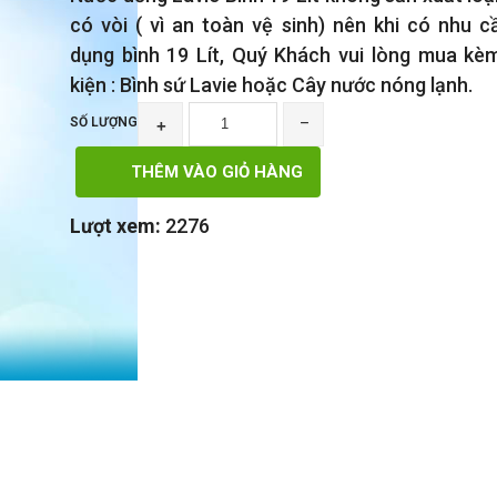
có vòi ( vì an toàn vệ sinh) nên khi có nhu c
dụng bình 19 Lít, Quý Khách vui lòng mua kè
kiện : Bình sứ Lavie hoặc Cây nước nóng lạnh.
SỐ LƯỢNG
+
‾
THÊM VÀO GIỎ HÀNG
Lượt xem:
2276