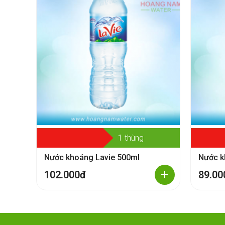
1 thùng
Nước khoáng Lavie 500ml
Nước k
+
102.000đ
89.00