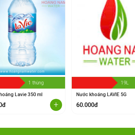
1 thùng
19L
hoáng Lavie 350 ml
Nước khoáng LAVIE 5G
+
0đ
60.000đ