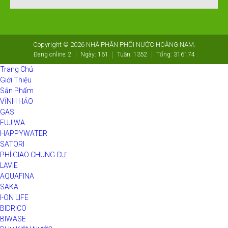
Copyright © 2026
NHÀ PHÂN PHỐI NƯỚC HOÀNG NAM
.
Đang online:
2
Ngày:
161
Tuần:
1352
Tổng:
316174
Trang Chủ
Giới Thiệu
Sản Phẩm
VĨNH HẢO
GAS
FUJIWA
HAPPYWATER
SATORI
PHÍ GIAO CHUNG CƯ
LAVIE
AQUAFINA
SAKA
I-ON LIFE
BIDRICO
BIWASE