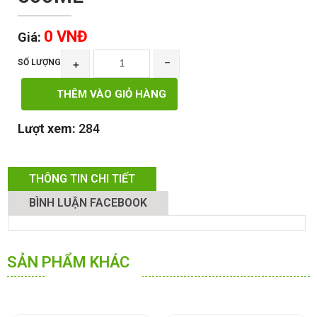
0 VNĐ
Giá:
SỐ LƯỢNG
+
‾
THÊM VÀO GIỎ HÀNG
Lượt xem:
284
THÔNG TIN CHI TIẾT
BÌNH LUẬN FACEBOOK
SẢN PHẨM KHÁC