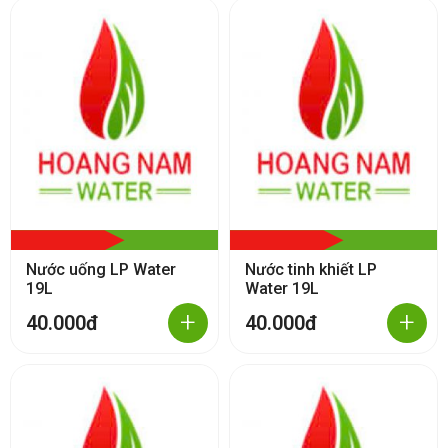
Nước uống LP Water
Nước tinh khiết LP
19L
Water 19L
+
+
40.000đ
40.000đ