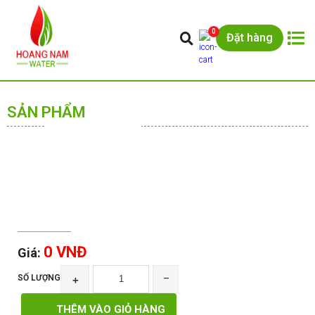
0
Đặt hàng
SẢN PHẨM
0 VNĐ
Giá:
SỐ LƯỢNG
+
‾
THÊM VÀO GIỎ HÀNG