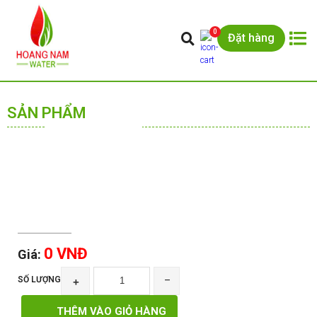
0
Đặt hàng
SẢN PHẨM
0 VNĐ
Giá:
SỐ LƯỢNG
+
‾
THÊM VÀO GIỎ HÀNG