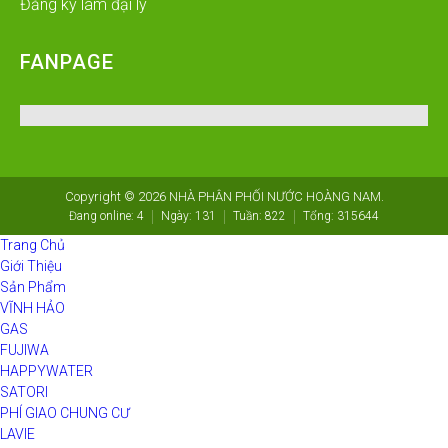
Đăng ký làm đại lý
FANPAGE
Copyright © 2026
NHÀ PHÂN PHỐI NƯỚC HOÀNG NAM
.
Đang online:
4
Ngày:
131
Tuần:
822
Tổng:
315644
Trang Chủ
Giới Thiệu
Sản Phẩm
VĨNH HẢO
GAS
FUJIWA
HAPPYWATER
SATORI
PHÍ GIAO CHUNG CƯ
LAVIE