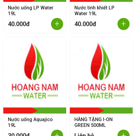
Nước uống LP Water
Nước tinh khiết LP
19L
Water 19L
+
+
40.000đ
40.000đ
Nước uống Aquajico
HÀNG TẶNG I-ON
19L
GREEN 500ML
+
+
30.000đ
Liên hệ