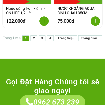
Nước uống I-on kiềm I-
NƯỚC KHOÁNG AQUA
ON LIFE 1,2 Lít
BÌNH CHÂU 350ML
+
+
122.000đ
75.000đ
Trang 1 of 4
1
2
3
4
Trang tiếp ›
Trang cuối ››
Gọi Đặt Hàng Chúng tôi sẽ
giao ngay!
0962 673 239