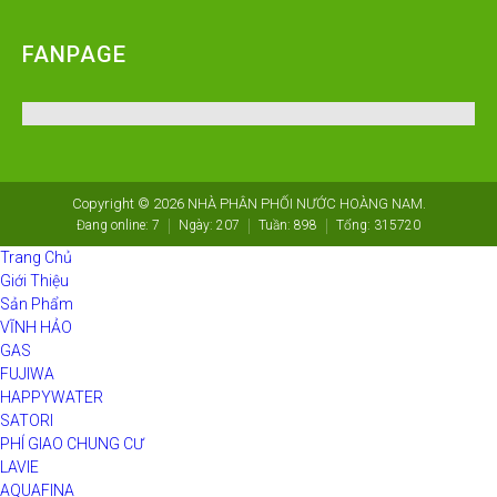
FANPAGE
Copyright © 2026
NHÀ PHÂN PHỐI NƯỚC HOÀNG NAM
.
Đang online:
7
Ngày:
207
Tuần:
898
Tổng:
315720
Trang Chủ
Giới Thiệu
Sản Phẩm
VĨNH HẢO
GAS
FUJIWA
HAPPYWATER
SATORI
PHÍ GIAO CHUNG CƯ
LAVIE
AQUAFINA