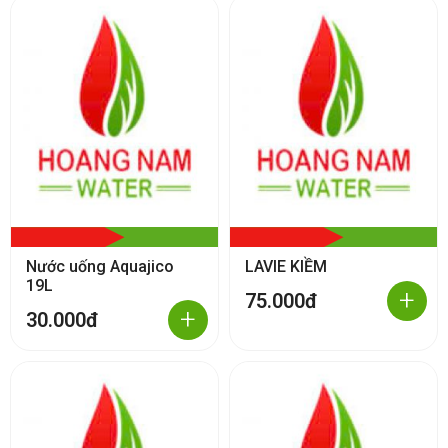
Nước uống Aquajico
LAVIE KIỀM
19L
+
75.000đ
+
30.000đ