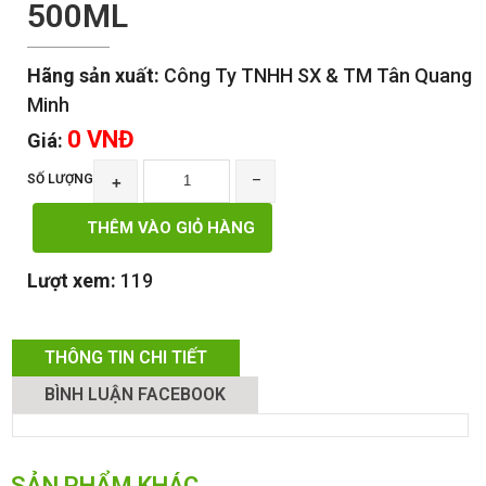
500ML
Hãng sản xuất:
Công Ty TNHH SX & TM Tân Quang
Minh
0 VNĐ
Giá:
SỐ LƯỢNG
+
‾
THÊM VÀO GIỎ HÀNG
Lượt xem:
119
THÔNG TIN CHI TIẾT
BÌNH LUẬN FACEBOOK
SẢN PHẨM KHÁC